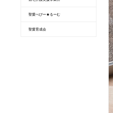
聖愛べびー★るーむ
聖愛育成会