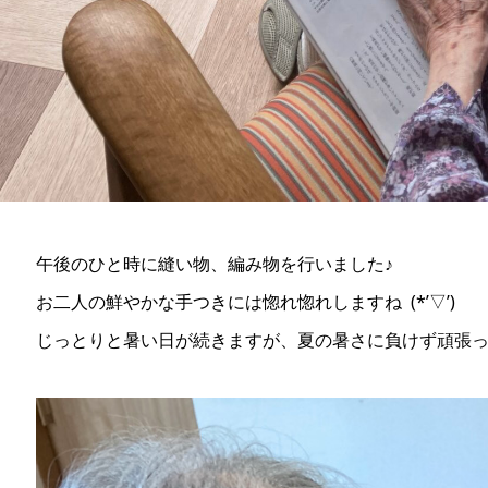
午後のひと時に縫い物、編み物を行いました♪
お二人の鮮やかな手つきには惚れ惚れしますね (*’▽’)
じっとりと暑い日が続きますが、夏の暑さに負けず頑張