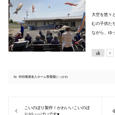
大空を悠々
むの子供た
ながら、ゆっ
0
特別養護老人ホーム聖愛園にっかわ
こいのぼり製作！かわいいこいのぼ
りがいっぱいです♥