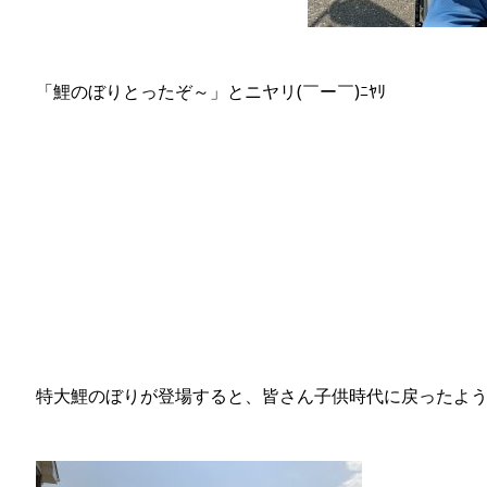
「鯉のぼりとったぞ～」とニヤリ(￣ー￣)ﾆﾔﾘ
特大鯉のぼりが登場すると、皆さん子供時代に戻ったよ