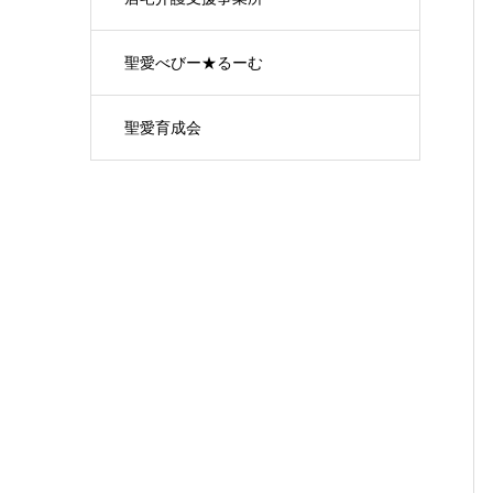
聖愛べびー★るーむ
聖愛育成会