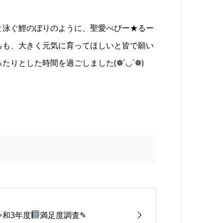
と泳ぐ鯉のぼりのように、聖愛べびー★るー
ちも、大きく元気に育ってほしいと皆で願い
たりとした時間を過ごしました(❁´◡`❁)
令和3年度
満足度調査✎